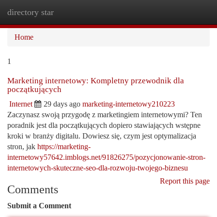
directory star
Togg
navi
Home
1
Marketing internetowy: Kompletny przewodnik dla
początkujących
Internet
29 days ago
marketing-internetowy210223
Zaczynasz swoją przygodę z marketingiem internetowymi? Ten
poradnik jest dla początkujących dopiero stawiających wstępne
kroki w branży digitalu. Dowiesz się, czym jest optymalizacja
stron, jak
https://marketing-
internetowy57642.imblogs.net/91826275/pozycjonowanie-stron-
internetowych-skuteczne-seo-dla-rozwoju-twojego-biznesu
Report this page
Comments
Submit a Comment