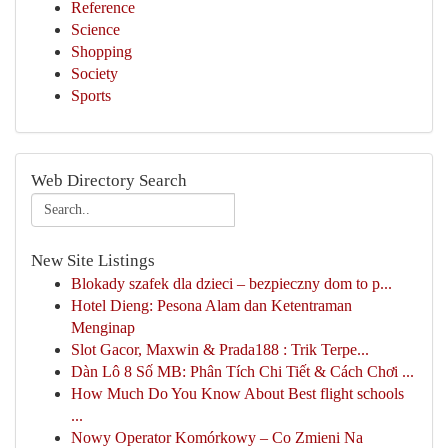
Reference
Science
Shopping
Society
Sports
Web Directory Search
New Site Listings
Blokady szafek dla dzieci – bezpieczny dom to p...
Hotel Dieng: Pesona Alam dan Ketentraman
Menginap
Slot Gacor, Maxwin & Prada188 : Trik Terpe...
Dàn Lô 8 Số MB: Phân Tích Chi Tiết & Cách Chơi ...
How Much Do You Know About Best flight schools
...
Nowy Operator Komórkowy – Co Zmieni Na