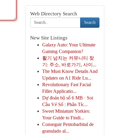
Web Directory Search
Search
New Site Listings
Galaxy Auto: Your Ultimate
Gaming Companion?
활기 넘치는 커뮤니티 찾
기: 주소, 바로가기, 사이...
The Must Know Details And
Updates on A1 Ride Lu...
Revolutionary Fast Facial
Filler Applicatio...
Dự đoán bộ số 6 MB · Soi
Cầu Vé Số : Phân Tíc...
Sweet Miniature Yorkies:
Your Guide to Findi...
Conseguir Pentobarbital de
granulado al...