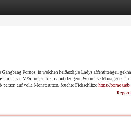
tegories
Register
Login
e Gangbang Pornos, in welchen hei&szlig;e Ladys affentittengeil geknat
e ihre nasse M&ouml;se frei, damit der gener&ouml;se Manager es ihr
 person auf volle Monstertitten, feuchte Fickschlitze
https://pornograb
Report 