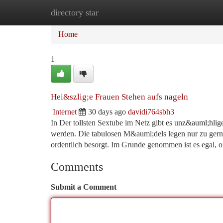
directory star
Home
New Site Listings
Add Site
Ca
Home
1
Hei&szlig;e Frauen Stehen aufs nageln
Internet
30 days ago
davidi764sbh3
In Der tollsten Sextube im Netz gibt es unz&auml;hlig
werden. Die tabulosen M&auml;dels legen nur zu gern
ordentlich besorgt. Im Grunde genommen ist es egal, ob
Comments
Submit a Comment