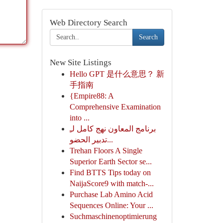
Web Directory Search
Search
New Site Listings
Hello GPT 是什么意思？ 新
手指南
{Empire88: A
Comprehensive Examination
into ...
برنامج المعاون نهج كامل لـِ
تدبير الحضو...
Trehan Floors A Single
Superior Earth Sector se...
Find BTTS Tips today on
NaijaScore9 with match-...
Purchase Lab Amino Acid
Sequences Online: Your ...
Suchmaschinenoptimierung