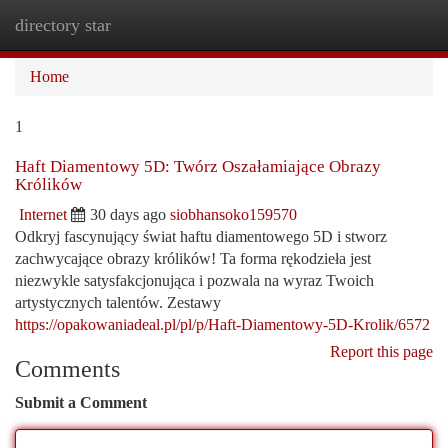
directory star
Togg
navi
Home
1
Haft Diamentowy 5D: Twórz Oszałamiające Obrazy
Królików
Internet
30 days ago
siobhansoko159570
Odkryj fascynujący świat haftu diamentowego 5D i stworz
zachwycające obrazy królików! Ta forma rękodzieła jest
niezwykle satysfakcjonująca i pozwala na wyraz Twoich
artystycznych talentów. Zestawy
https://opakowaniadeal.pl/pl/p/Haft-Diamentowy-5D-Krolik/6572
Report this page
Comments
Submit a Comment