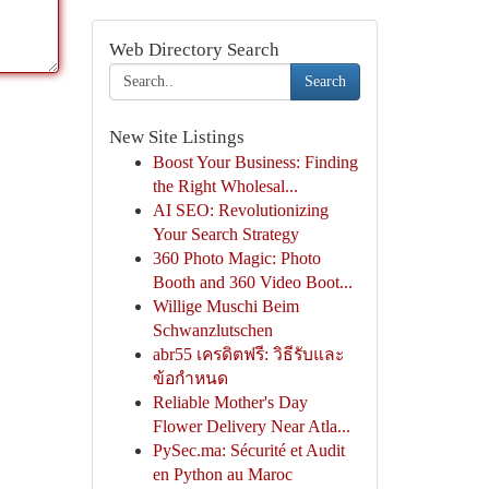
Web Directory Search
Search
New Site Listings
Boost Your Business: Finding
the Right Wholesal...
AI SEO: Revolutionizing
Your Search Strategy
360 Photo Magic: Photo
Booth and 360 Video Boot...
Willige Muschi Beim
Schwanzlutschen
abr55 เครดิตฟรี: วิธีรับและ
ข้อกำหนด
Reliable Mother's Day
Flower Delivery Near Atla...
PySec.ma: Sécurité et Audit
en Python au Maroc