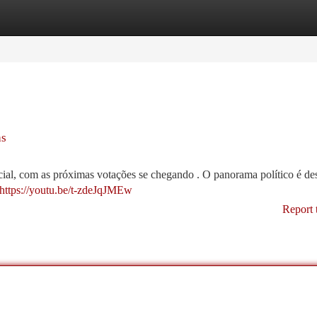
tegories
Register
Login
as
cial, com as próximas votações se chegando . O panorama político é des
https://youtu.be/t-zdeJqJMEw
Report 