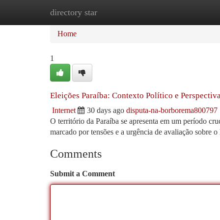
directory star
Home
New Site Listings
Add Site
Ca
Home
1
Eleições Paraíba: Contexto Político e Perspectiv
Internet
30 days ago
disputa-na-borborema800797
O território da Paraíba se apresenta em um período cru
marcado por tensões e a urgência de avaliação sobre o
Comments
Submit a Comment