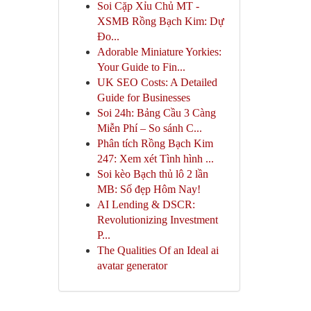
Soi Cặp Xỉu Chủ MT -
XSMB Rồng Bạch Kim: Dự
Đo...
Adorable Miniature Yorkies:
Your Guide to Fin...
UK SEO Costs: A Detailed
Guide for Businesses
Soi 24h: Bảng Cầu 3 Càng
Miễn Phí – So sánh C...
Phân tích Rồng Bạch Kim
247: Xem xét Tình hình ...
Soi kèo Bạch thủ lô 2 lần
MB: Số đẹp Hôm Nay!
AI Lending & DSCR:
Revolutionizing Investment
P...
The Qualities Of an Ideal ai
avatar generator