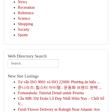
News
Recreation
Reference
Science
Shopping
Society
Sports
Web Directory Search
New Site Listings
Tư vấn ISO 9001 và ISO 22000: Phương án hiệu ...
준니슈즈: 힙스터 아이템 , 운동화 브랜드 완벽 ...
Fortunabola: Tutorial Detail untuk Peserta
Cầu MB: Dự Đoán Lô Đẹp Nhất Hôm Nay – Chốt Số
V...
Fresh Flower Delivery in Raleigh Near Atlantic Ave