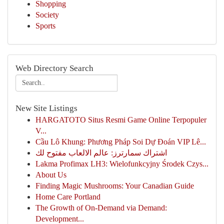
Shopping
Society
Sports
Web Directory Search
New Site Listings
HARGATOTO Situs Resmi Game Online Terpopuler
V...
Cầu Lô Khung: Phương Pháp Soi Dự Đoán VIP Lê...
اشتراك سمارترز: عالم الالعاب مفتوح لك
Lakma Profimax LH3: Wielofunkcyjny Środek Czys...
About Us
Finding Magic Mushrooms: Your Canadian Guide
Home Care Portland
The Growth of On-Demand via Demand:
Development...