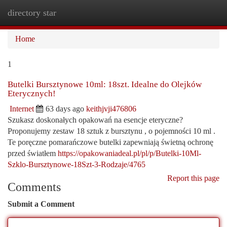
directory star
Togg
navi
Home
1
Butelki Bursztynowe 10ml: 18szt. Idealne do Olejków
Eterycznych!
Internet
63 days ago
keithjvji476806
Szukasz doskonałych opakowań na esencje eteryczne?
Proponujemy zestaw 18 sztuk z bursztynu , o pojemności 10 ml .
Te poręczne pomarańczowe butelki zapewniają świetną ochronę
przed światłem
https://opakowaniadeal.pl/pl/p/Butelki-10Ml-
Szklo-Bursztynowe-18Szt-3-Rodzaje/4765
Report this page
Comments
Submit a Comment