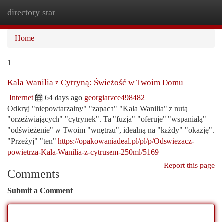
directory star
Togg
navi
Home
1
Kala Wanilia z Cytryną: Świeżość w Twoim Domu
Internet
64 days ago
georgiarvce498482
Odkryj "niepowtarzalny" "zapach" "Kala Wanilia" z nutą
"orzeźwiających" "cytrynek". Ta "fuzja" "oferuje" "wspaniałą"
"odświeżenie" w Twoim "wnętrzu", idealną na "każdy" "okazję".
"Przeżyj" "ten"
https://opakowaniadeal.pl/pl/p/Odswiezacz-
powietrza-Kala-Wanilia-z-cytrusem-250ml/5169
Report this page
Comments
Submit a Comment