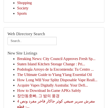
Shopping
Society
Sports
Web Directory Search
New Site Listings
Breaking News: City Council Approves Fresh Sp...
Staten Island Kitchen Storage Change : Pri...
Podología Arroyo de la Encomienda: Tu Centro ...
The Ultimate Guide to Ylang Ylang Essential Oil
How Long Will Your Splitz Disposable Vape Reall...
Acquire Vapes Digitally Australia: Your Defi...
How to Download In-Game APKs Safely
장안동호빠, 그 밤의 풍경
مفرش سرير صيفي كوثر جاكار فاخر مفرد ونص 4
قطع -...