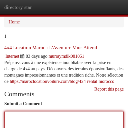
directory star
Togg
navi
Home
1
4x4 Location Maroc : L'Aventure Vous Attend
Internet
83 days ago
murraymdlk081051
Préparez-vous à une expérience inoubliable avec la prise en
charge de 4x4 au pays. Découvrez des terrains époustouflants, des
montagnes impressionnantes et une tradition riche. Notre sélection
de
https://maroclocationvoiture.com/blog/4x4-rental-morocco
Report this page
Comments
Submit a Comment