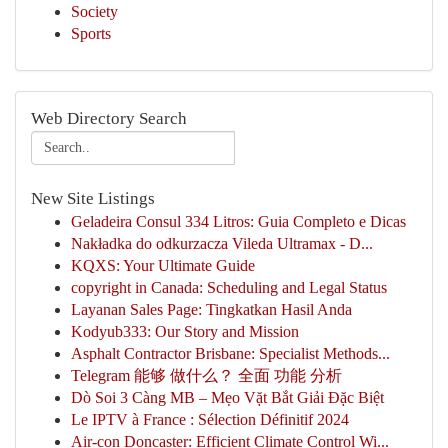
Society
Sports
Web Directory Search
New Site Listings
Geladeira Consul 334 Litros: Guia Completo e Dicas
Nakładka do odkurzacza Vileda Ultramax - D...
KQXS: Your Ultimate Guide
copyright in Canada: Scheduling and Legal Status
Layanan Sales Page: Tingkatkan Hasil Anda
Kodyub333: Our Story and Mission
Asphalt Contractor Brisbane: Specialist Methods...
Telegram 能够 做什么？ 全面 功能 分析
Dò Soi 3 Càng MB – Mẹo Vặt Bắt Giải Đặc Biệt
Le IPTV à France : Sélection Définitif 2024
Air-con Doncaster: Efficient Climate Control Wi...