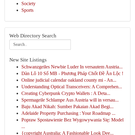
Society
Sports
Web Directory Search
New Site Listings
Schwanzgeiles Newbie Luder In versautem Austria...
Dàn Lô 10 Số MB - Phương Pháp Chốt Đề Ăn Lộc !
Online judicial calendar oakland county mi - An...
Understanding Optical Transceivers: A Comprehen...
Creating Cyberpunk Crypto Wallets : A Deta...
Spermageile Schlampe Aus Austria will in versau...
Baju Akad Nikah: Sumber Pakaian Akad Begi...
Adelaide Property Purchasing : Your Roadmap ...
Popraw Spostawienie Bez Wygowywania Się: Model
...
{copyright Australia: A Fashionable Look Dee...