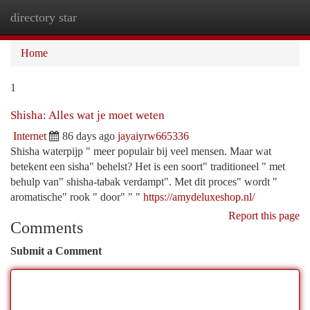
directory star
Togg
navi
Home
1
Shisha: Alles wat je moet weten
Internet
86 days ago
jayaiyrw665336
Shisha waterpijp " meer populair bij veel mensen. Maar wat
betekent een sisha" behelst? Het is een soort" traditioneel " met
behulp van" shisha-tabak verdampt". Met dit proces" wordt "
aromatische" rook " door" " "
https://amydeluxeshop.nl/
Report this page
Comments
Submit a Comment