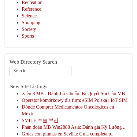
Recreation
Reference
Science
Shopping
Society
Sports
Web Directory Search
New Site Listings
Xiên 3 MB - Đánh Lô Chuẩn: Bí Quyết Soi Cầu MB
Operator komórkowy dla firm: eSIM Polska i IoT SIM
Dónde Comprar Medicamentos Oncológicos en
Méxic...
SMILE 수술 부산
Phán đoán MB Win2888 Asia: Đánh giá Kỹ Lưỡng ...
Grúas con plumas en Sevilla: Guía completa p...