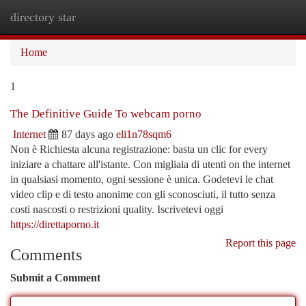
directory star
Togg
navi
Home
1
The Definitive Guide To webcam porno
Internet
87 days ago
eli1n78sqm6
Non è Richiesta alcuna registrazione: basta un clic for every
iniziare a chattare all'istante. Con migliaia di utenti on the internet
in qualsiasi momento, ogni sessione è unica. Godetevi le chat
video clip e di testo anonime con gli sconosciuti, il tutto senza
costi nascosti o restrizioni quality. Iscrivetevi oggi
https://direttaporno.it
Report this page
Comments
Submit a Comment