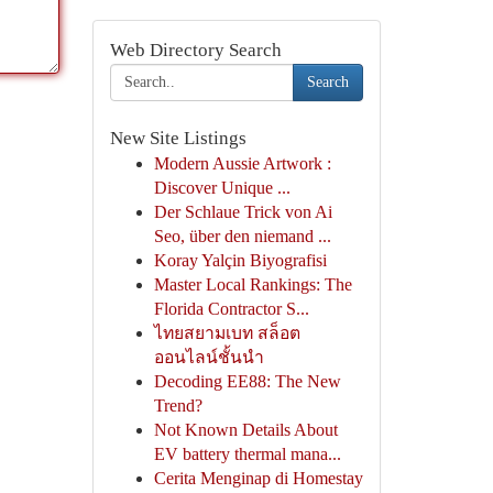
Web Directory Search
Search
New Site Listings
Modern Aussie Artwork :
Discover Unique ...
Der Schlaue Trick von Ai
Seo, über den niemand ...
Koray Yalçin Biyografisi
Master Local Rankings: The
Florida Contractor S...
ไทยสยามเบท สล็อต
ออนไลน์ชั้นนำ
Decoding EE88: The New
Trend?
Not Known Details About
EV battery thermal mana...
Cerita Menginap di Homestay