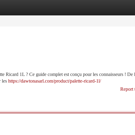
tegories
Register
Login
ette Ricard 1L ? Ce guide complet est conçu pour les connaisseurs ! De 
r les
https://dawtonasarl.com/product/palette-ricard-1l/
Report 