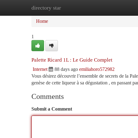
directory star
Home
New Site Listings
Add Site
Ca
Home
1
Palette Ricard 1L : Le Guide Complet
Internet
88 days ago
emiliahoro572982
Vous désirez découvrir l’ensemble de secrets de la Pal
genèse de cette liqueur à sa dégustation , en passant pa
Comments
Submit a Comment