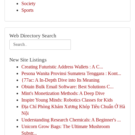
Society
Sports
Web Directory Search
New Site Listings
Creating Futuristic Address Wallets : A C...
Pesona Wanita Provinsi Sumatera Tenggara : Kont...
{77ac: A In-Depth Dive into Its Meaning
Obtain Bulk Email Software: Best Solutions C...
Mint's Monetization Methods: A Deep Dive
Inspire Young Minds: Robotics Classes for Kids
Địa Chỉ Phòng Khám Xương Khóp Tiêu Chuẩn Ở Hà
Nội
Understanding Research Chemicals: A Beginner's ...
Unicorn Grow Bags: The Ultimate Mushroom
Substr...