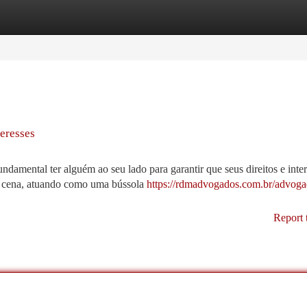
tegories
Register
Login
eresses
mental ter alguém ao seu lado para garantir que seus direitos e inter
em cena, atuando como uma bússola
https://rdmadvogados.com.br/advoga
Report 