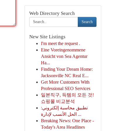
Web Directory Search
Search
New Site Listings
I'm meet the request .
Eine Voreingenommene
Ansicht von Sea Agentur
Ha...
Finding Your Dream Home:
Jacksonville NC Real E...
Get More Customers With
Professional SEO Services
일본직구, 득템의 모든 것!
쇼핑몰 비교분석
تطبيق محاسبة إلكتروني:
الحل الأنسب لإدارة ...
Breaking News: One Place -
Today's Area Headlines