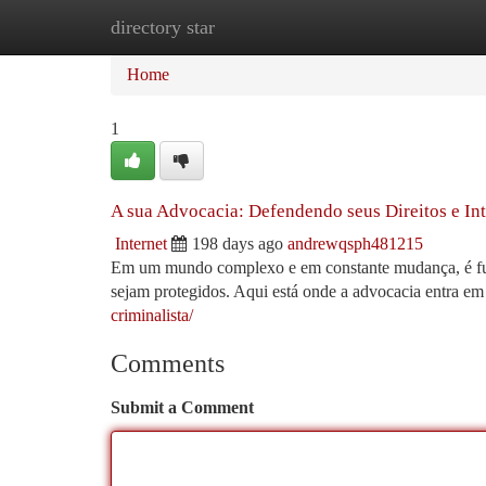
directory star
Home
New Site Listings
Add Site
Ca
Home
1
A sua Advocacia: Defendendo seus Direitos e Int
Internet
198 days ago
andrewqsph481215
Em um mundo complexo e em constante mudança, é funda
sejam protegidos. Aqui está onde a advocacia entra 
criminalista/
Comments
Submit a Comment