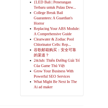
{LED Bali | Penerangan
Terbaru untuk Pulau Dew...
College Break Bail
Guarantees: A Guardian's
Horror
Replacing Your ABS Module:
A Comprehensive Guide
Clearwater & Zodiac Pool
Chlorinator Cells: Rep...
谷歌邮箱购买：安全可靠
的渠道？
24club: Thiên Đường Giải Trí
Của Game Thủ Việt
Grow Your Business With
Powerful SEO Services
What Might Be Next In The
Ai ad maker