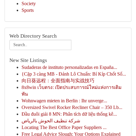
Society
Sports
Web Directory Search
New Site Listings
Sudaderas de instituto personalizadas en España...
{Cặp 3 càng MB - Đánh Lô Chuẩn: Bí Kíp Chốt Số...
向日葵远程：全面指南与实战技巧
8x8win เว็บตรง: เปิดประสบการณ์ใหม่แห่งการเดิม
พัน
Wohnwagen mieten in Berlin : Ihr unverge...
Oversized Swivel Rocker Recliner Chair – 350 Lb...
Đầu đuôi giải 8 MN: Phân tích dữ liệu thống kê...
شركة تنظيف الحوش بالرياض
Locating The Best Office Paper Suppliers ...
Free Legal Advice Slough: Your Options Explained