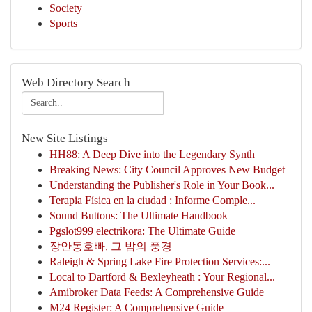
Society
Sports
Web Directory Search
New Site Listings
HH88: A Deep Dive into the Legendary Synth
Breaking News: City Council Approves New Budget
Understanding the Publisher's Role in Your Book...
Terapia Física en la ciudad : Informe Comple...
Sound Buttons: The Ultimate Handbook
Pgslot999 electrikora: The Ultimate Guide
장안동호빠, 그 밤의 풍경
Raleigh & Spring Lake Fire Protection Services:...
Local to Dartford & Bexleyheath : Your Regional...
Amibroker Data Feeds: A Comprehensive Guide
M24 Register: A Comprehensive Guide