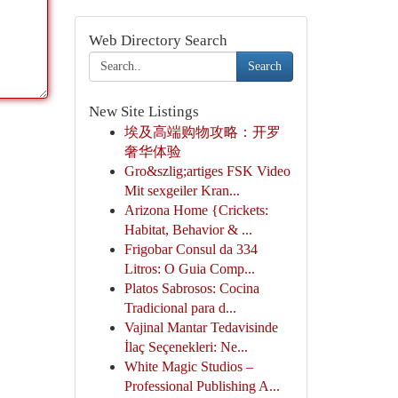
Web Directory Search
Search
New Site Listings
埃及高端购物攻略：开罗
奢华体验
Gro&szlig;artiges FSK Video
Mit sexgeiler Kran...
Arizona Home {Crickets:
Habitat, Behavior & ...
Frigobar Consul da 334
Litros: O Guia Comp...
Platos Sabrosos: Cocina
Tradicional para d...
Vajinal Mantar Tedavisinde
İlaç Seçenekleri: Ne...
White Magic Studios –
Professional Publishing A...