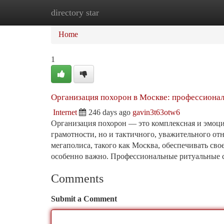
directory star
Home
New Site Listings
Add Site
Ca
Home
1
Организация похорон в Москве: профессиона
Internet
246 days ago
gavin3t63otw6
Организация похорон — это комплексная и эмоци
грамотности, но и тактичного, уважительного от
мегаполиса, такого как Москва, обеспечивать св
особенно важно. Профессиональные ритуальные 
Comments
Submit a Comment