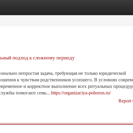
tegories
Register
Login
льный подход к сложному периоду
онально непростая задача, требующая не только юридической
ношения к чувствам родственников усопшего. В условиях совре
оевременное и корректное выполнение всех ритуальных процедур
службы помогают семь...
https://organizaciya-pohoron.ru/
Report 