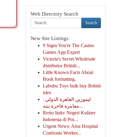
Web Directory Search
Search
New Site Listings
9 Signs You're The Casino
Games App Expert
Victoria's Secret Wholesale
distributor British...
Little Known Facts About
Book formatting.
Labubu Toys bulk buy British
isles
ليموزين القاهرة الدولي :
مغامرة فاخرة تنته...
Resto Indo: Negeri Kuliner
Indonesia di Poi...
Urgent News: Area Hospital
Confronts Worker...