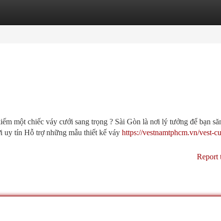
tegories
Register
Login
ếm một chiếc váy cưới sang trọng ? Sài Gòn là nơi lý tưởng để bạn să
i uy tín Hỗ trợ những mẫu thiết kế váy
https://vestnamtphcm.vn/vest-cu
Report 