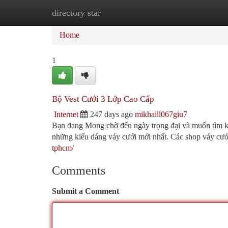
directory star
Home
New Site Listings
Add Site
Ca
Home
1
Bộ Vest Cưới 3 Lớp Cao Cấp
Internet
247 days ago
mikhaill067giu7
Bạn đang Mong chờ đến ngày trọng đại và muốn tìm ki
những kiểu dáng váy cưới mới nhất. Các shop váy cướ
tphcm/
Comments
Submit a Comment