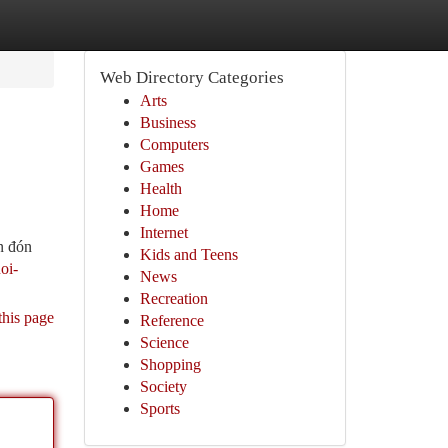
Web Directory Categories
Arts
Business
Computers
Games
Health
Home
Internet
n đón
Kids and Teens
oi-
News
Recreation
this page
Reference
Science
Shopping
Society
Sports