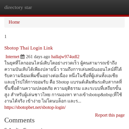
directory star
Togg
navi
Home
1
Sbotop Thai Login Link
Internet
261 days ago
hallajw974udl2
ในยุคที่โลกออนไลน์เติบโตอย่างรวดเร็ว ผู้คนสามารถเข้าถึง
ความบันเทิงได้เพียงปลายนิ้ว รวมถึงการเล่นพนันออนไลน์ที่ได้
รับความนิยมเพิ่มขึ้นอย่างต่อเนื่อง หนึ่งในชื่อที่ผู้เล่นทั้งเอเชีย
และยุโรปให้การยอมรับ คือ Sbotop แบรนด์เดิมพันระดับสากลที่
ขึ้นชื่อด้านความปลอดภัย ความยุติธรรม และระบบที่เสถียรขั้น
สูง สำหรับผู้เล่นชาวไทย การมองหา ทางเข้าsbotop&nbsp;ที่ใช้
งานได้จริง เข้าง่าย ไม่โดนบล็อก และร...
https://sbotopbet.net/sbotop-login/
Report this page
Comments