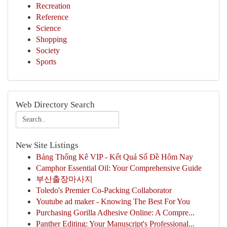
Recreation
Reference
Science
Shopping
Society
Sports
Web Directory Search
New Site Listings
Bảng Thống Kê VIP - Kết Quả Số Đề Hôm Nay
Camphor Essential Oil: Your Comprehensive Guide
부산출장마사지
Toledo's Premier Co-Packing Collaborator
Youtube ad maker - Knowing The Best For You
Purchasing Gorilla Adhesive Online: A Compre...
Panther Editing: Your Manuscript's Professional...