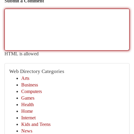
Submit a Comment
HTML is allowed
Web Directory Categories
Arts
Business
Computers
Games
Health
Home
Internet
Kids and Teens
News