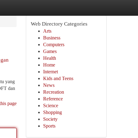
Web Directory Categories
Arts
Business
Computers
Games
Health
ngan
Home
Internet
Kids and Teens
atu yang
News
SOFT dan
Recreation
Reference
this page
Science
Shopping
Society
Sports