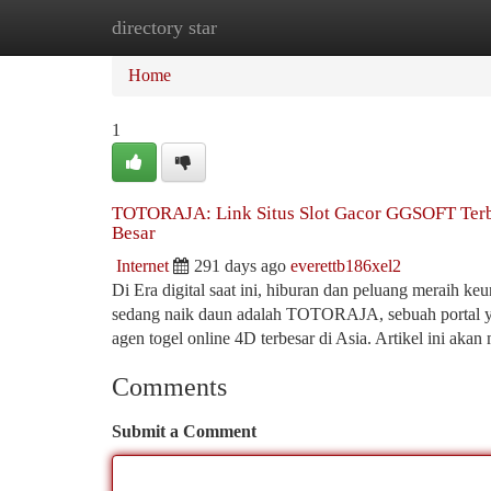
directory star
Home
New Site Listings
Add Site
Ca
Home
1
TOTORAJA: Link Situs Slot Gacor GGSOFT Terba
Besar
Internet
291 days ago
everettb186xel2
Di Era digital saat ini, hiburan dan peluang meraih k
sedang naik daun adalah TOTORAJA, sebuah portal ya
agen togel online 4D terbesar di Asia. Artikel ini ak
Comments
Submit a Comment