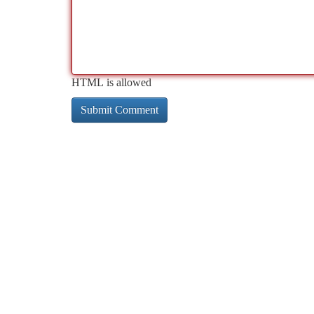
HTML is allowed