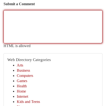
Submit a Comment
HTML is allowed
Web Directory Categories
Arts
Business
Computers
Games
Health
Home
Internet
Kids and Teens