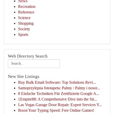
News
Recreation
Reference
Science
Shopping
Society
Sports
Web Directory Search
New Site Listings
Buy Bulk Email Software: Top Solutions Revi...
Samoprzylepna fototapeta: Palmy : Palmy i nosor...
8 Einfache Techniken Für Zertifizierte Google A...
{Empire88: A Comprehensive Dive into the Sit...
Las Vegas Garage Door Repair: Expert Services Y...
Boost Your Typing Speed: Free Online Games!