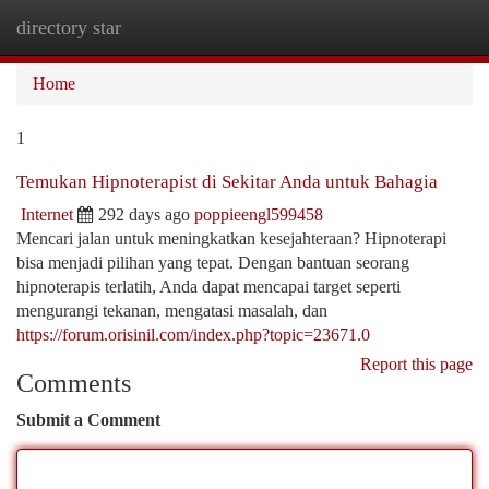
directory star
Togg
navi
Home
1
Temukan Hipnoterapist di Sekitar Anda untuk Bahagia
Internet
292 days ago
poppieengl599458
Mencari jalan untuk meningkatkan kesejahteraan? Hipnoterapi
bisa menjadi pilihan yang tepat. Dengan bantuan seorang
hipnoterapis terlatih, Anda dapat mencapai target seperti
mengurangi tekanan, mengatasi masalah, dan
https://forum.orisinil.com/index.php?topic=23671.0
Report this page
Comments
Submit a Comment