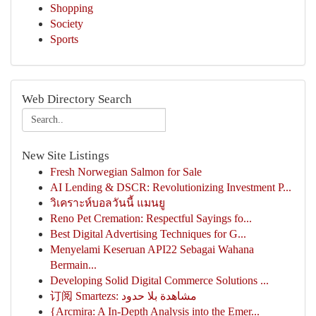
Shopping
Society
Sports
Web Directory Search
New Site Listings
Fresh Norwegian Salmon for Sale
AI Lending & DSCR: Revolutionizing Investment P...
วิเคราะห์บอลวันนี้ แมนยู
Reno Pet Cremation: Respectful Sayings fo...
Best Digital Advertising Techniques for G...
Menyelami Keseruan API22 Sebagai Wahana
Bermain...
Developing Solid Digital Commerce Solutions ...
订阅 Smartezs: مشاهدة بلا حدود
{Arcmira: A In-Depth Analysis into the Emer...