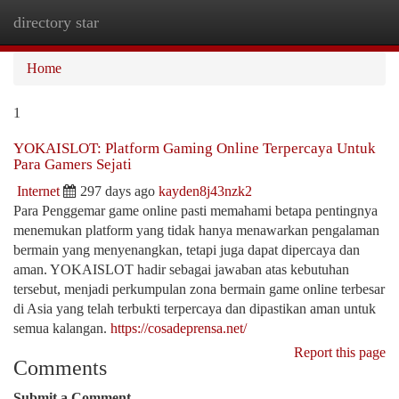
directory star
Togg
navi
Home
1
YOKAISLOT: Platform Gaming Online Terpercaya Untuk
Para Gamers Sejati
Internet
297 days ago
kayden8j43nzk2
Para Penggemar game online pasti memahami betapa pentingnya
menemukan platform yang tidak hanya menawarkan pengalaman
bermain yang menyenangkan, tetapi juga dapat dipercaya dan
aman. YOKAISLOT hadir sebagai jawaban atas kebutuhan
tersebut, menjadi perkumpulan zona bermain game online terbesar
di Asia yang telah terbukti terpercaya dan dipastikan aman untuk
semua kalangan.
https://cosadeprensa.net/
Report this page
Comments
Submit a Comment