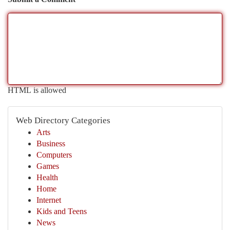
HTML is allowed
Web Directory Categories
Arts
Business
Computers
Games
Health
Home
Internet
Kids and Teens
News