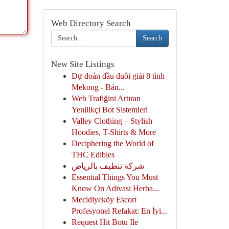
Web Directory Search
Search
New Site Listings
Dự đoán đầu đuôi giải 8 tỉnh
Mekong - Bản...
Web Trafiğini Artıran
Yenilikçi Bot Sistemleri
Valley Clothing – Stylish
Hoodies, T-Shirts & More
Deciphering the World of
THC Edibles
شركة تنظيف بالرياض
Essential Things You Must
Know On Adivasi Herba...
Mecidiyeköy Escort
Profesyonel Refakat: En İyi...
Request Hit Botu Ile