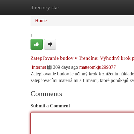
directory star
Home
New Site Listings
Add Site
Ca
Home
1
Zatepľovanie budov v Trenčíne: Výhodný krok 
Internet
309 days ago
matteomkju299377
Zatepľovanie budov je účinný krok k zníženiu náklado
zatepľovacími materiálmi a firmami, ktoré ponúkajú kv
Comments
Submit a Comment