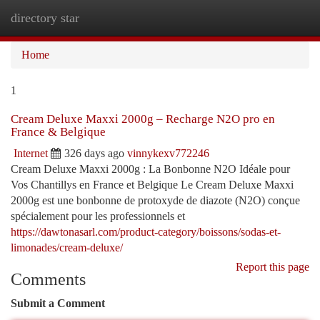
directory star
Togg
navi
Home
1
Cream Deluxe Maxxi 2000g – Recharge N2O pro en
France & Belgique
Internet
326 days ago
vinnykexv772246
Cream Deluxe Maxxi 2000g : La Bonbonne N2O Idéale pour
Vos Chantillys en France et Belgique Le Cream Deluxe Maxxi
2000g est une bonbonne de protoxyde de diazote (N2O) conçue
spécialement pour les professionnels et
https://dawtonasarl.com/product-category/boissons/sodas-et-
limonades/cream-deluxe/
Report this page
Comments
Submit a Comment