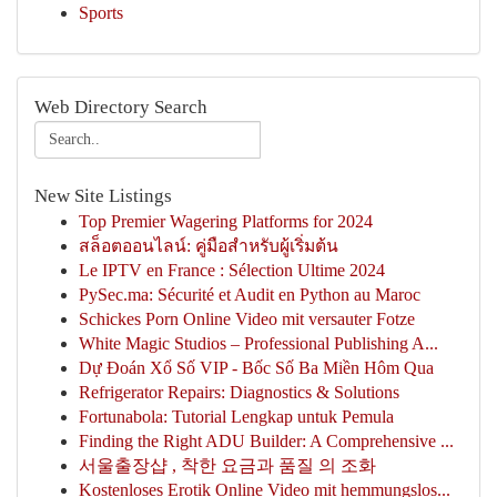
Sports
Web Directory Search
New Site Listings
Top Premier Wagering Platforms for 2024
สล็อตออนไลน์: คู่มือสำหรับผู้เริ่มต้น
Le IPTV en France : Sélection Ultime 2024
PySec.ma: Sécurité et Audit en Python au Maroc
Schickes Porn Online Video mit versauter Fotze
White Magic Studios – Professional Publishing A...
Dự Đoán Xổ Số VIP - Bốc Số Ba Miền Hôm Qua
Refrigerator Repairs: Diagnostics & Solutions
Fortunabola: Tutorial Lengkap untuk Pemula
Finding the Right ADU Builder: A Comprehensive ...
서울출장샵 , 착한 요금과 품질 의 조화
Kostenloses Erotik Online Video mit hemmungslos...