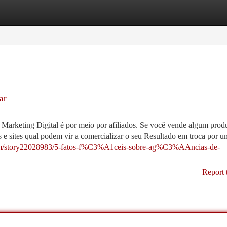
tegories
Register
Login
ar
eting Digital é por meio por afiliados. Se você vende algum prod
gs e sites qual podem vir a comercializar o seu Resultado em troca por 
r.com/story22028983/5-fatos-f%C3%A1ceis-sobre-ag%C3%AAncias-de-
Report 