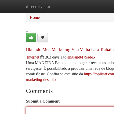
directory star
Home
New Site Listings
Add Site
Ca
Home
1
Obtendo Meu Marketing Vila Velha Para Trabalh
Internet
363 days ago
englandt479ade5
Uma MANEIRA Bem comum do gerar receita usando Mark
serviçeste, É possibilitado a produzir uma rede de blo
comissãeste. Confira se este sitio da
https://toplista
marketing-descrito
Comments
Submit a Comment