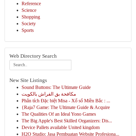
Reference
Science
Shopping
Society
Sports
Web Directory Search
New Site Listings
Sound Buttons: The Ultimate Guide
مكافحة بق الفراش بالكويت
Phân tích Đặc biệt Misa - Xổ số Miền Bắc : ...
{Raja7 Game: The Ultimate Guide & Acquire
The Qualities Of an Ideal Yono Games
The Big Apple's Best Skilled Organizers: Dis...
Device Pallets available United kingdom
H2O Studio: Jasa Pembuatan Website Profesiona...