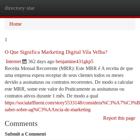
directory star
Togg
navi
Home
1
O Que Significa Marketing Digital Vila Velha?
Internet
362 days ago
benjamine431gkp5
Receita Mensal Recorrente (MRR): Este MRR é A receita de que
uma empresa espera receptar de seus clientes todos os meses
devido a assinaturas ou contratos recorrentes. De modo a calcular
este MRR, some este valor do Praticamente as assinaturas ou
contratos ativos durante 1 mês. De modo a qual
https://socialaffluent.com/story5533148/considera%C3%A7%C3%B
saber-sobre-ag%C3%AAncia-de-marketing
Report this page
Comments
Submit a Comment