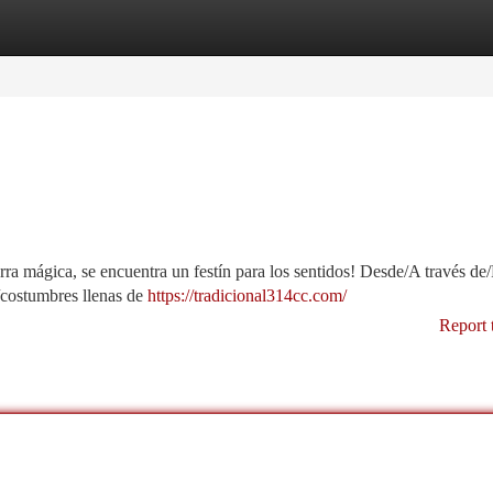
tegories
Register
Login
erra mágica, se encuentra un festín para los sentidos! Desde/A través de
/costumbres llenas de
https://tradicional314cc.com/
Report 