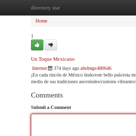
directory star
Home
New Site Listings
Add Site
Ca
Home
1
Un Toque Mexicano
Internet
374 days ago
abelntgv480646
¡En cada rincón de México lindo/este bello país/esta ti
medio de sus tradiciones ancestrales/customs vibrantes
Comments
Submit a Comment