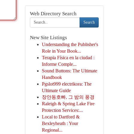
Web Directory Search
Search
New Site Listings
Understanding the Publisher's
Role in Your Book...
Terapia Física en la ciudad :
Informe Comple...
Sound Buttons: The Ultimate
Handbook
Pgslot999 electrikora: The
Ultimate Guide
장안동호빠, 그 밤의 풍경
Raleigh & Spring Lake Fire
Protection Services:...
Local to Dartford &
Bexleyheath : Your
Regional...