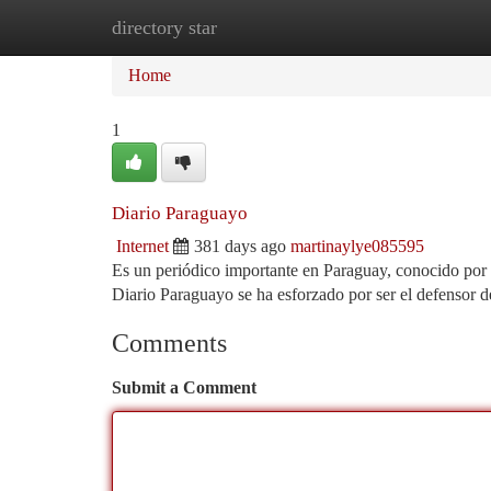
directory star
Home
New Site Listings
Add Site
Ca
Home
1
Diario Paraguayo
Internet
381 days ago
martinaylye085595
Es un periódico importante en Paraguay, conocido por
Diario Paraguayo se ha esforzado por ser el defensor d
Comments
Submit a Comment