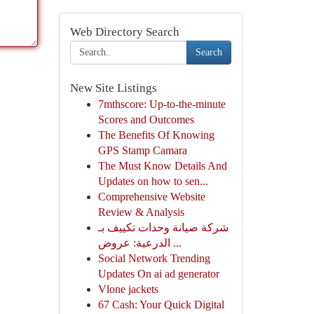
Web Directory Search
Search
New Site Listings
7mthscore: Up-to-the-minute
Scores and Outcomes
The Benefits Of Knowing
GPS Stamp Camara
The Must Know Details And
Updates on how to sen...
Comprehensive Website
Review & Analysis
شركة صيانة وحدات تكييف بـ
الدرعية: عروض ...
Social Network Trending
Updates On ai ad generator
Vlone jackets
67 Cash: Your Quick Digital