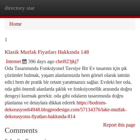
directory star
Togg
navi
Home
1
Klasik Mutfak Fiyatları Hakkında 148
Internet
396 days ago
chei923jkj7
Oda Tasarımında Fonksiyonel Tavsiye Bir Ev tasarımı için şık
çözümler bulmak, yaşam alanlarınızda hem görsel olarak tatmin
edici hem de pratik bir ortam yaratmanızı sağlar. Evdeki her oda,
oda gibi önemli alanlarda şıklık ve fonksiyonellik arasında doğru
dengeyi kurmak gerekir. oda gibi odaların tasarımında doğru
planlama ve detaylara dikkat ederek
https://bodrum-
dekorasyon64948.blogprodesign.com/57134376/lake-mutfak-
dekorasyonu-fiyatları-hakkında-814
Report this page
Comments