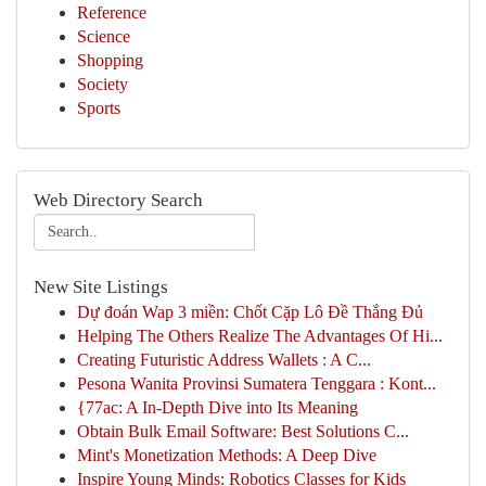
Reference
Science
Shopping
Society
Sports
Web Directory Search
New Site Listings
Dự đoán Wap 3 miền: Chốt Cặp Lô Đề Thắng Đủ
Helping The Others Realize The Advantages Of Hi...
Creating Futuristic Address Wallets : A C...
Pesona Wanita Provinsi Sumatera Tenggara : Kont...
{77ac: A In-Depth Dive into Its Meaning
Obtain Bulk Email Software: Best Solutions C...
Mint's Monetization Methods: A Deep Dive
Inspire Young Minds: Robotics Classes for Kids