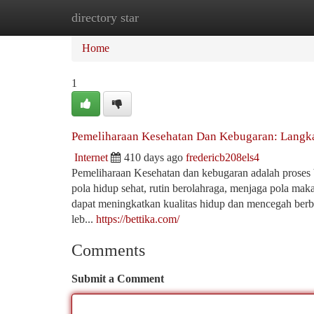
directory star
Home
New Site Listings
Add Site
Ca
Home
1
Pemeliharaan Kesehatan Dan Kebugaran: Langk
Internet
410 days ago
fredericb208els4
Pemeliharaan Kesehatan dan kebugaran adalah proses
pola hidup sehat, rutin berolahraga, menjaga pola mak
dapat meningkatkan kualitas hidup dan mencegah berba
leb...
https://bettika.com/
Comments
Submit a Comment