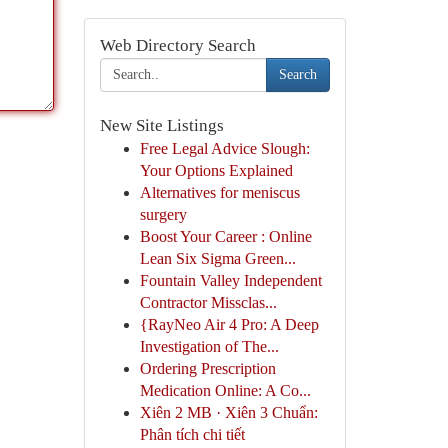
Web Directory Search
Search
New Site Listings
Free Legal Advice Slough:
Your Options Explained
Alternatives for meniscus
surgery
Boost Your Career : Online
Lean Six Sigma Green...
Fountain Valley Independent
Contractor Missclas...
{RayNeo Air 4 Pro: A Deep
Investigation of The...
Ordering Prescription
Medication Online: A Co...
Xiên 2 MB · Xiên 3 Chuẩn:
Phân tích chi tiết