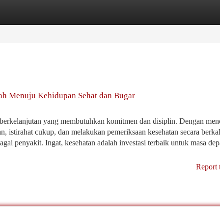
tegories
Register
Login
ah Menuju Kehidupan Sehat dan Bugar
 berkelanjutan yang membutuhkan komitmen dan disiplin. Dengan men
an, istirahat cukup, dan melakukan pemeriksaan kesehatan secara berkal
gai penyakit. Ingat, kesehatan adalah investasi terbaik untuk masa de
Report 