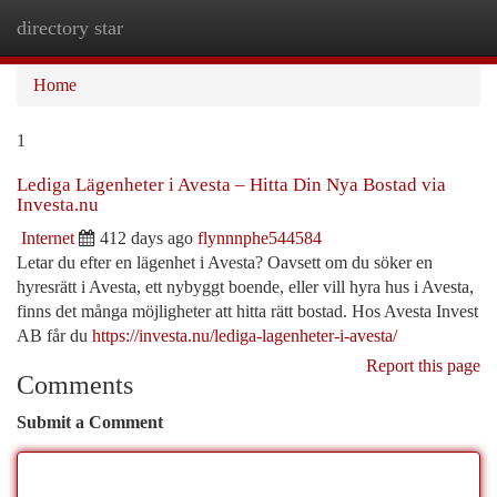
directory star
Togg
navi
Home
1
Lediga Lägenheter i Avesta – Hitta Din Nya Bostad via
Investa.nu
Internet
412 days ago
flynnnphe544584
Letar du efter en lägenhet i Avesta? Oavsett om du söker en
hyresrätt i Avesta, ett nybyggt boende, eller vill hyra hus i Avesta,
finns det många möjligheter att hitta rätt bostad. Hos Avesta Invest
AB får du
https://investa.nu/lediga-lagenheter-i-avesta/
Report this page
Comments
Submit a Comment