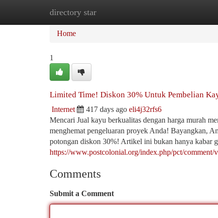
directory star
Home
New Site Listings
Add Site
Ca
Home
1
Limited Time! Diskon 30% Untuk Pembelian Kay
Internet
417 days ago
eli4j32rfs6
Mencari Jual kayu berkualitas dengan harga murah mem
menghemat pengeluaran proyek Anda! Bayangkan, And
potongan diskon 30%! Artikel ini bukan hanya kabar 
https://www.postcolonial.org/index.php/pct/comment
Comments
Submit a Comment