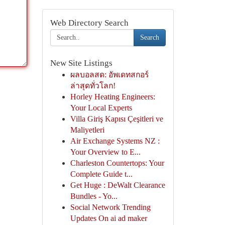
Web Directory Search
Search
New Site Listings
ผลบอลสด: อัพเดทสกอร์
ล่าสุดทั่วโลก!
Horley Heating Engineers:
Your Local Experts
Villa Giriş Kapısı Çeşitleri ve
Maliyetleri
Air Exchange Systems NZ :
Your Overview to E...
Charleston Countertops: Your
Complete Guide t...
Get Huge : DeWalt Clearance
Bundles - Yo...
Social Network Trending
Updates On ai ad maker