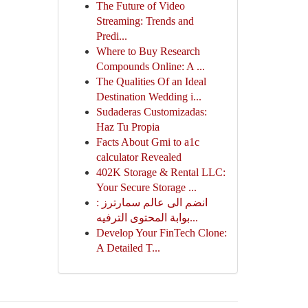
The Future of Video
Streaming: Trends and
Predi...
Where to Buy Research
Compounds Online: A ...
The Qualities Of an Ideal
Destination Wedding i...
Sudaderas Customizadas:
Haz Tu Propia
Facts About Gmi to a1c
calculator Revealed
402K Storage & Rental LLC:
Your Secure Storage ...
انضم الى عالم سمارترز :
بوابة المحتوى الترفيه...
Develop Your FinTech Clone:
A Detailed T...