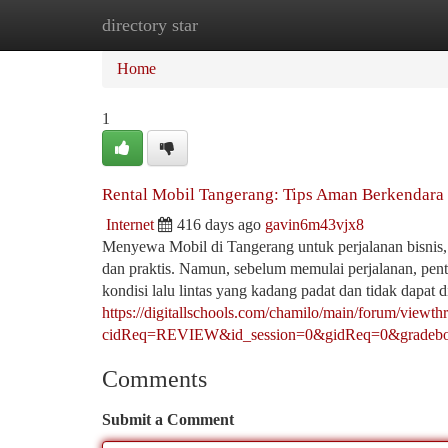
directory star
Home
New Site Listings
Add Site
Ca
Home
1
Rental Mobil Tangerang: Tips Aman Berkendara 
Internet
416 days ago
gavin6m43vjx8
Menyewa Mobil di Tangerang untuk perjalanan bisnis,
dan praktis. Namun, sebelum memulai perjalanan, pen
kondisi lalu lintas yang kadang padat dan tidak dapat
https://digitallschools.com/chamilo/main/forum/viewth
cidReq=REVIEW&id_session=0&gidReq=0&gradebo
Comments
Submit a Comment