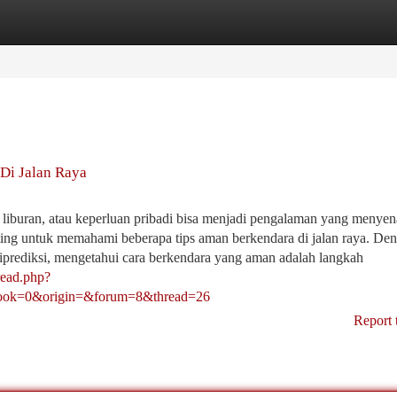
tegories
Register
Login
Di Jalan Raya
 liburan, atau keperluan pribadi bisa menjadi pengalaman yang menye
ting untuk memahami beberapa tips aman berkendara di jalan raya. De
 diprediksi, mengetahui cara berkendara yang aman adalah langkah
read.php?
ok=0&origin=&forum=8&thread=26
Report 