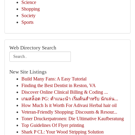
Science
Shopping
Society
Sports
Web Directory Search
New Site Listings
Build Many Fans: A Easy Tutorial
Finding the Best Dentist in Reston, VA
Discover Online Clinical Billing & Coding ...
เกมสล็อต PG: คำแนะนำ เริ่มต้นสำหรับ นักเล่น...
How Much Is it Worth For Adivasi Herbal hair oil
Veteran-Friendly Shopping: Discounts & Resour...
Toner Druckerpatronen: Die Ultimative Kaufberatung
Top Guidelines Of Flyer printing
Shark P CL: Your Wood Stripping Solution