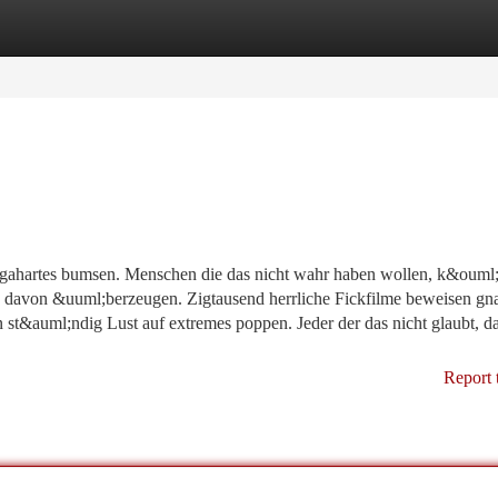
tegories
Register
Login
gahartes bumsen. Menschen die das nicht wahr haben wollen, k&ouml
ch davon &uuml;berzeugen. Zigtausend herrliche Fickfilme beweisen gn
n st&auml;ndig Lust auf extremes poppen. Jeder der das nicht glaubt, da
Report 