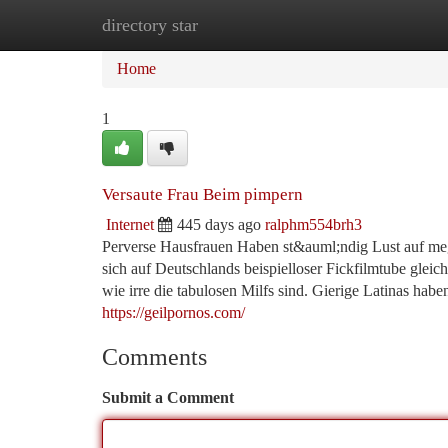
directory star
Home
New Site Listings
Add Site
Ca
Home
1
Versaute Frau Beim pimpern
Internet
445 days ago
ralphm554brh3
Perverse Hausfrauen Haben st&auml;ndig Lust auf me
sich auf Deutschlands beispielloser Fickfilmtube glei
wie irre die tabulosen Milfs sind. Gierige Latinas habe
https://geilpornos.com/
Comments
Submit a Comment