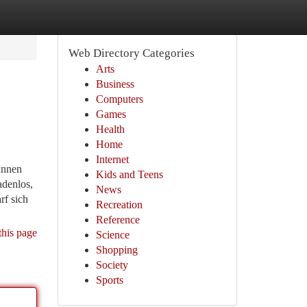
Web Directory Categories
Arts
Business
Computers
Games
Health
Home
Internet
;nnen
Kids and Teens
adenlos,
News
rf sich
Recreation
Reference
this page
Science
Shopping
Society
Sports