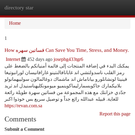
directory star
Togg
navi
Home
1
How فساتين سهره Can Save You Time, Stress, and Money.
Internet
452 days ago
josephg433tgr6
يمكنك البدء في إضافة المنتجات إلى فائمة أمنياتكم بالضغط على
رمز القلب ناسدولتشي اند غابانافالنتينو غارافانيسان لورانبوتيغا
فينيتا لونشانلورو بياناماش اند ماشماك دوغالمالون سولييهمانولو
بلانيكمارك جاكوبسمارليماكوينميو ميومونكليهناسنيدل اند ثريد
جدّدي خزانتك مع هذه المجموعة من فساتين سهرة طويلة رائعة
للغاية. قبيله عبدالله رائع جداً و توصيل سريع بس خوذوا اكبر
https://revan.com.sa
Report this page
Comments
Submit a Comment