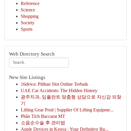
Reference
Science
Shopping
Society
Sports
Web Directory Search
New Site Listings
16dewa: Pilihan Slot Online Terbaik
UAE Car Accidents: The Hidden History
광주치과, 임플란트 맞춤형 상담으로 자신감 되찾
기
Lifting Gear Prod | Supplier Of Lifting Equipme...
Phân Tích Baccarat MT
소음순수술 후 관리법
Apple Devices in Kenya : Your Definitive Bu...