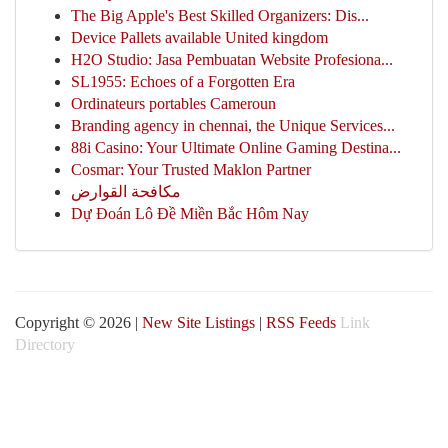
The Big Apple's Best Skilled Organizers: Dis...
Device Pallets available United kingdom
H2O Studio: Jasa Pembuatan Website Profesiona...
SL1955: Echoes of a Forgotten Era
Ordinateurs portables Cameroun
Branding agency in chennai, the Unique Services...
88i Casino: Your Ultimate Online Gaming Destina...
Cosmar: Your Trusted Maklon Partner
مكافحة القوارض
Dự Đoán Lô Đề Miền Bắc Hôm Nay
Copyright © 2026 |
New Site Listings
|
RSS Feeds
Link
Directory