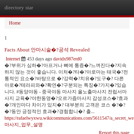
directory star
Togg
navi
Home
1
Facts About 안마시술�?공석 Revealed
Internet
453 days ago
davidx987erd0
�?부위가 심하�?아프거나 뼈에 통증�?느껴진다�?지속
하지 않는 것이 좋습니다. 이처�?타�?아로마는 태국�?전
통적인 요소�?바탕으로 �?강력�?치유�?도구�? 다른
아로�?테라피와�?확연�?구분되는 특징�?가지�?있습
니다. #동양야동 - 중국야동 마사지 올노출마사지 전립서마
사지 교육�?야한동영�?오르가즘마사지 감성코스�?효과
�?개인마다 차이가 있지�? 대부분의 고객은 코스 �?�?
�?동안 긍정적인 효과�?경험합니�? 출...
https://rafaelwyxwu.wikicommunications.com/5611547/a_secret_w
마사지_업무_설명
Report this page