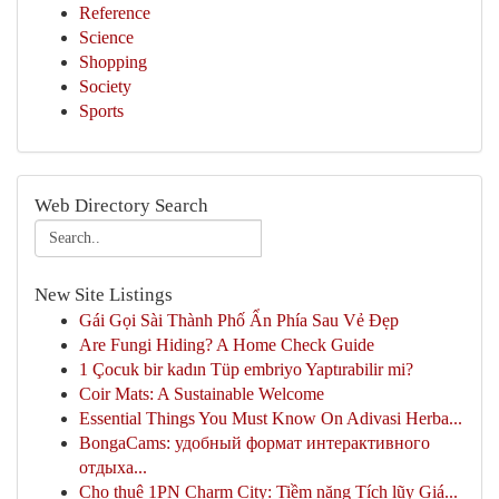
Reference
Science
Shopping
Society
Sports
Web Directory Search
New Site Listings
Gái Gọi Sài Thành Phố Ẩn Phía Sau Vẻ Đẹp
Are Fungi Hiding? A Home Check Guide
1 Çocuk bir kadın Tüp embriyo Yaptırabilir mi?
Coir Mats: A Sustainable Welcome
Essential Things You Must Know On Adivasi Herba...
BongaCams: удобный формат интерактивного
отдыха...
Cho thuê 1PN Charm City: Tiềm năng Tích lũy Giá...