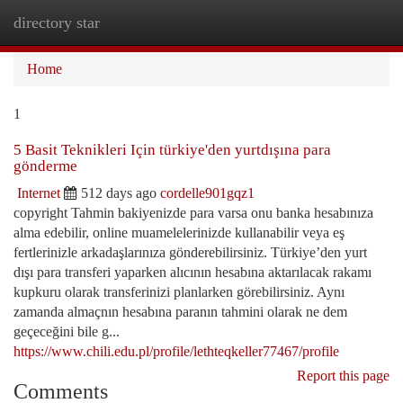
directory star
Togg
navi
Home
1
5 Basit Teknikleri Için türkiye'den yurtdışına para
gönderme
Internet
512 days ago
cordelle901gqz1
copyright Tahmin bakiyenizde para varsa onu banka hesabınıza
alma edebilir, online muamelelerinizde kullanabilir veya eş
fertlerinizle arkadaşlarınıza gönderebilirsiniz. Türkiye’den yurt
dışı para transferi yaparken alıcının hesabına aktarılacak rakamı
kupkuru olarak transferinizi planlarken görebilirsiniz. Aynı
zamanda almaçnın hesabına paranın tahmini olarak ne dem
geçeceğini bile g...
https://www.chili.edu.pl/profile/lethteqkeller77467/profile
Report this page
Comments