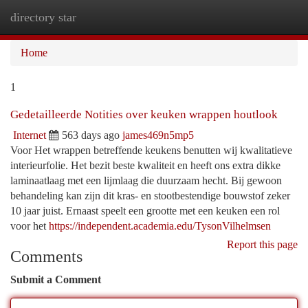
directory star
Togg
navi
Home
1
Gedetailleerde Notities over keuken wrappen houtlook
Internet
563 days ago
james469n5mp5
Voor Het wrappen betreffende keukens benutten wij kwalitatieve
interieurfolie. Het bezit beste kwaliteit en heeft ons extra dikke
laminaatlaag met een lijmlaag die duurzaam hecht. Bij gewoon
behandeling kan zijn dit kras- en stootbestendige bouwstof zeker
10 jaar juist. Ernaast speelt een grootte met een keuken een rol
voor het
https://independent.academia.edu/TysonVilhelmsen
Report this page
Comments
Submit a Comment