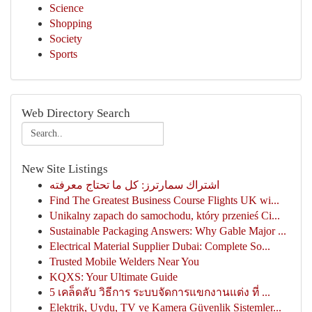
Science
Shopping
Society
Sports
Web Directory Search
New Site Listings
اشتراك سمارترز: كل ما تحتاج معرفته
Find The Greatest Business Course Flights UK wi...
Unikalny zapach do samochodu, który przenieś Ci...
Sustainable Packaging Answers: Why Gable Major ...
Electrical Material Supplier Dubai: Complete So...
Trusted Mobile Welders Near You
KQXS: Your Ultimate Guide
5 เคล็ดลับ วิธีการ ระบบจัดการแขกงานแต่ง ที่ ...
Elektrik, Uydu, TV ve Kamera Güvenlik Sistemler...