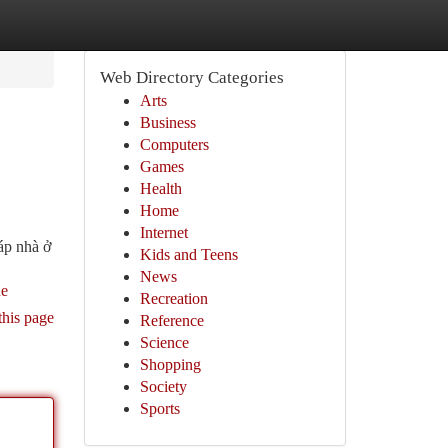
Web Directory Categories
Arts
Business
Computers
Games
Health
Home
Internet
áp nhà ở
Kids and Teens
News
ue
Recreation
this page
Reference
Science
Shopping
Society
Sports