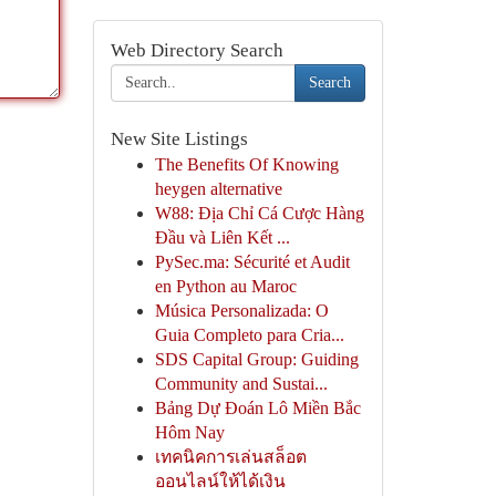
Web Directory Search
Search
New Site Listings
The Benefits Of Knowing
heygen alternative
W88: Địa Chỉ Cá Cược Hàng
Đầu và Liên Kết ...
PySec.ma: Sécurité et Audit
en Python au Maroc
Música Personalizada: O
Guia Completo para Cria...
SDS Capital Group: Guiding
Community and Sustai...
Bảng Dự Đoán Lô Miền Bắc
Hôm Nay
เทคนิคการเล่นสล็อต
ออนไลน์ให้ได้เงิน