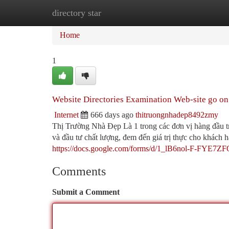
directory star
Home
New Site Listings
Add Site
Ca
Home
1
Website Directories Examination Web-site go on 
Internet
666 days ago
thitruongnhadep8492zmy
Thị Trường Nhà Đẹp Là 1 trong các đơn vị hàng đầu tr
và đầu tư chất lượng, đem đến giá trị thực cho khách h
https://docs.google.com/forms/d/1_lB6nol-F-FY
Comments
Submit a Comment