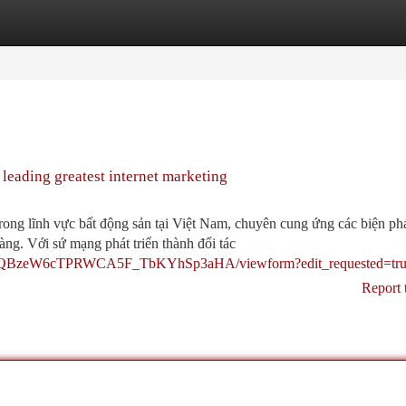
tegories
Register
Login
leading greatest internet marketing
ong lĩnh vực bất động sản tại Việt Nam, chuyên cung ứng các biện ph
àng. Với sứ mạng phát triển thành đối tác
E7ZFQBzeW6cTPRWCA5F_TbKYhSp3aHA/viewform?edit_requested=tr
Report 