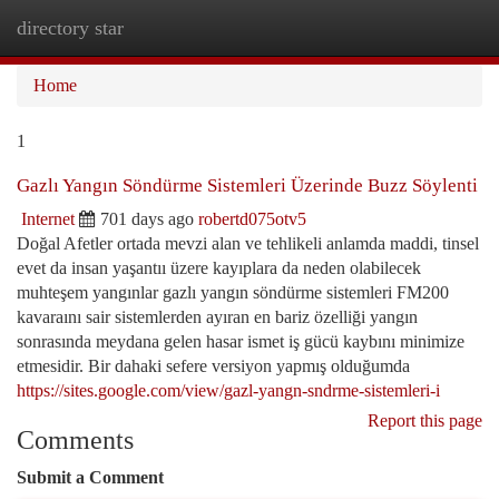
directory star
Togg
navi
Home
1
Gazlı Yangın Söndürme Sistemleri Üzerinde Buzz Söylenti
Internet
701 days ago
robertd075otv5
Doğal Afetler ortada mevzi alan ve tehlikeli anlamda maddi, tinsel
evet da insan yaşantıı üzere kayıplara da neden olabilecek
muhteşem yangınlar gazlı yangın söndürme sistemleri FM200
kavaraını sair sistemlerden ayıran en bariz özelliği yangın
sonrasında meydana gelen hasar ismet iş gücü kaybını minimize
etmesidir. Bir dahaki sefere versiyon yapmış olduğumda
https://sites.google.com/view/gazl-yangn-sndrme-sistemleri-i
Report this page
Comments
Submit a Comment