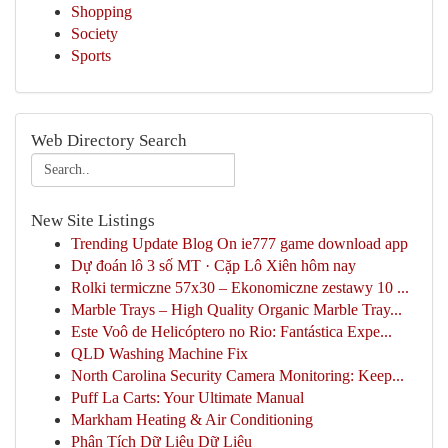
Shopping
Society
Sports
Web Directory Search
New Site Listings
Trending Update Blog On ie777 game download app
Dự đoán lô 3 số MT · Cặp Lô Xiên hôm nay
Rolki termiczne 57x30 – Ekonomiczne zestawy 10 ...
Marble Trays – High Quality Organic Marble Tray...
Este Voô de Helicóptero no Rio: Fantástica Expe...
QLD Washing Machine Fix
North Carolina Security Camera Monitoring: Keep...
Puff La Carts: Your Ultimate Manual
Markham Heating & Air Conditioning
Phân Tích Dữ Liệu Dữ Liệu